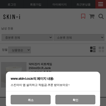
로그인
회원가입
마이페이지
최근본상품
남성 전용
정렬
닥터잔카 피토케임
250ml/Dr.R.Jank
a/가볍지만 촉촉한
식물성 수분크림.
www.skin-i.co.kr의 페이지 내용:
(품절)
스킨아이 앱 설치하고 적립금.쿠폰 받아보아요~
취소
확인
PC 버전
이용안내
고객센터