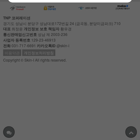
TNP 코퍼레이션
경기도 성남시 분당구 성남대로172번길 24 (금곡동, 분당미금파크) 710
대표
최정윤
개인정보 보호 책임자
황유경
통신판매업신고번호
성남 제 2003-236
사업자 등록번호
129-23-46913
전화
031-717-6691
카카오톡ID
@skin-i
이용약관
개인정보처리방침
Copyright © Skin-I All rights reserved.