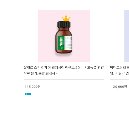
샵벨르 스킨 리페어 엘리시어 에센스 30ml / 고농축 영양
닥터그란델 하
으로 윤기.윤광.탄성까지
양. 지질막 
115,000원
120,000원