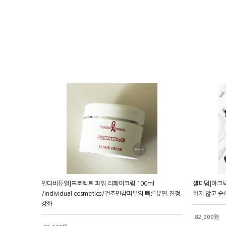
인디비듀얼]프로텍트 파워 리페어크림 100ml
셀피덤]아크넥
/Individual cosmetics/건조민감피부의 빠른유연.진정.
하지 않고 순
강화
82,000원