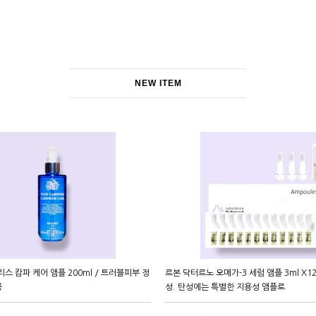
NEW ITEM
스 캄파 케어 앰플 200ml / 트러블피부 정
르본 닥터르노 오메가-3 세럼 앰플 3ml X12
공
성. 탄성에는 특별한 지용성 앰플로