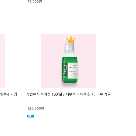
79,000원
능 해결사 카밍
샵벨르 딥포어젤 100ml / 피부속 노폐물 청소. 피부 가글
120,000원