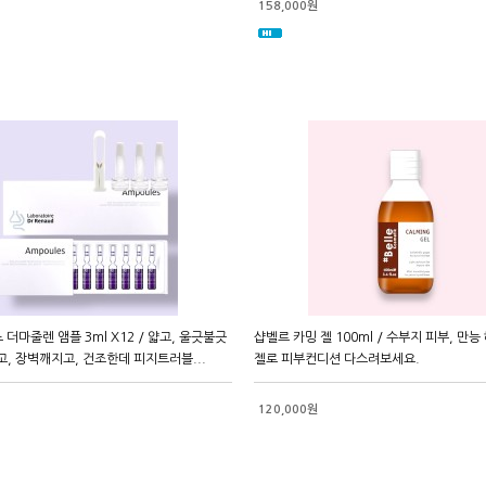
158,000원
더마줄렌 앰플 3ml X12 / 얇고, 울긋불긋
샵벨르 카밍 젤 100ml / 수부지 피부, 만
고, 장벽깨지고, 건조한데 피지트러블...
젤로 피부컨디션 다스려보세요.
120,000원