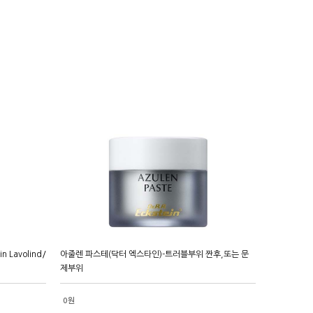
 Lavolind/
아줄렌 파스테(닥터 엑스타인)-트러블부위 짠후,또는 문
제부위
0원