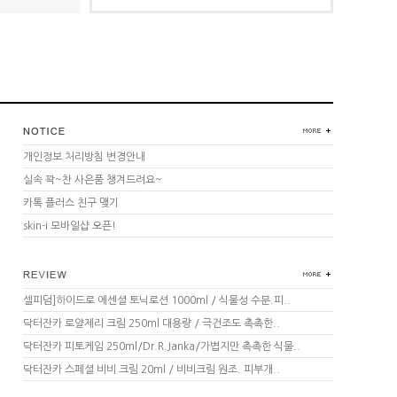
개인정보 처리방침 변경안내
실속 꽉~찬 사은품 챙겨드려요~
카톡 플러스 친구 맺기
skin-i 모바일샵 오픈!
셀피덤]하이드로 에센셜 토닉로션 1000ml / 식물성 수분.피..
닥터잔카 로얄제리 크림 250ml 대용량 / 극건조도 촉촉한..
닥터잔카 피토케임 250ml/Dr.R.Janka/가볍지만 촉촉한 식물..
닥터잔카 스페셜 비비 크림 20ml / 비비크림 원조. 피부개..