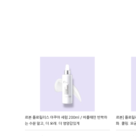
르본 플로릴리스 아쿠아 세럼 200ml / 바를때만 반짝하
르본] 플로릴리
는 수분 말고, 더 오래. 더 영양감있게
화. 쿨링. 모