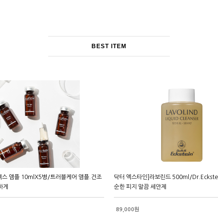
BEST ITEM
스 앰플 10mlX5병/트러블케어 앰플.건조
닥터 엑스타인]라보린드 500ml/Dr.Eckstein
하게
순한 피지 말끔 세안제
89,000원