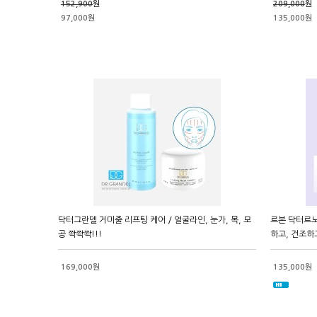
152,900
원
209,000
원
97,000원
135,000원
닥터그란델 거미줄 리프팅 케어 / 얼굴라인, 눈가, 목, 모
르본 닥터르노 
공 쫙쫙쫙!!!
하고, 건조하
169,000원
135,000원