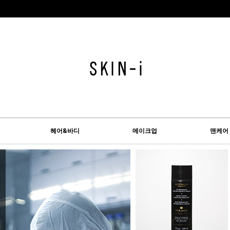
헤어&바디
메이크업
맨케어