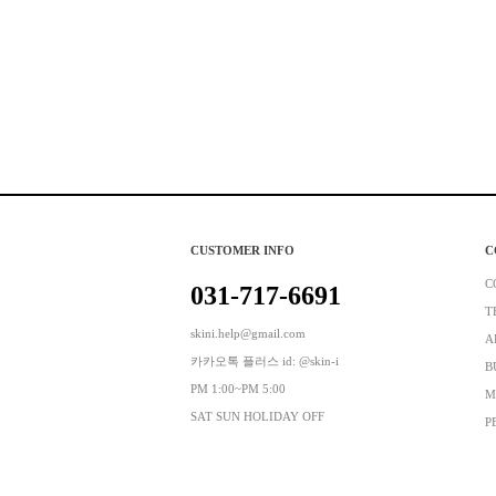
CUSTOMER INFO
C
C
031-717-6691
T
skini.help@gmail.com
A
카카오톡 플러스 id: @skin-i
B
PM 1:00~PM 5:00
M
SAT SUN HOLIDAY OFF
P