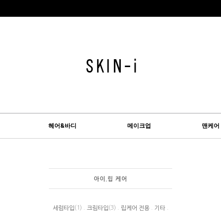
헤어&바디
메이크업
맨케어
아이.립 케어
(1) .
(3) .
.
.
세럼타입
크림타입
립케어 전용
기타