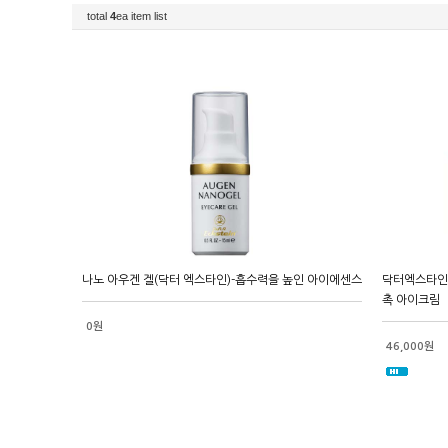
total
4
ea item list
나노 아우겐 겔(닥터 엑스타인)-흡수력을 높인 아이에센스
닥터엑스타인]
촉 아이크림
0원
46,000원