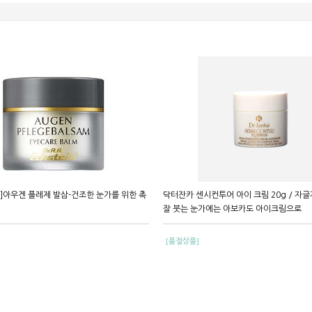
아우겐 플레제 발삼-건조한 눈가를 위한 촉
닥터잔카 센시컨투어 아이 크림 20g / 자
잘 붓는 눈가에는 아보카도 아이크림으로
[품절상품]