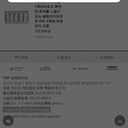
키트(인디비듀얼)-
1회관리로도 확연
한 효과를 느낄수
있는 필링트리트먼
트,약3~4회분,재생
관리 포함
132,000원
1,320원 적립
PC 버전
이용안내
고객센터
TNP 코퍼레이션
경기도 성남시 분당구 성남대로172번길 24 (금곡동, 분당미금파크) 710
대표
최정윤
개인정보 보호 책임자
황유경
통신판매업신고번호
성남 제 2003-236
사업자 등록번호
129-23-46913
전화
031-717-6691
카카오톡ID
@skin-i
이용약관
개인정보처리방침
Copyright © Skin-I All rights reserved.