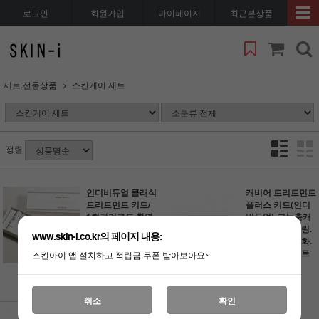
로그인
회원가입
마이페이지
최근본상품
세트.선물상품
스킨케어 세트
정렬
인디비듀얼 클래식
캐비어 트리트먼트
트리트먼트 키트/
플러스 키트(인디
1회관리로도 확연
비듀얼)-고농축캐
한 효과. 에스테틱
비어를 통한 필링.
www.skin-i.co.kr의 페이지 내용:
복구관리 그 프로
영양.재생등 노화.
그램
건조.재생관리 트
스킨아이 앱 설치하고 적립금.쿠폰 받아보아요~
리트먼트키트
146,000원
88,000원
730원 적립
880원 적립
취소
확인
클래식 트리트먼트