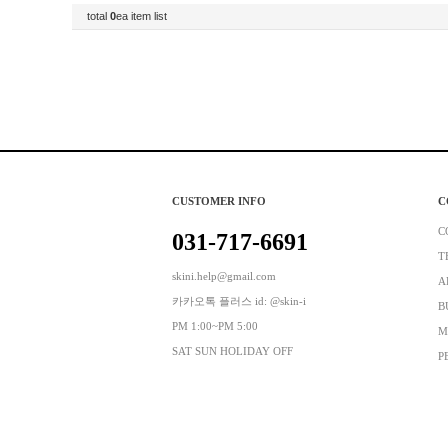
total
0
ea item list
CUSTOMER INFO
C
C
031-717-6691
T
skini.help@gmail.com
A
카카오톡 플러스 id: @skin-i
B
PM 1:00~PM 5:00
M
SAT SUN HOLIDAY OFF
P