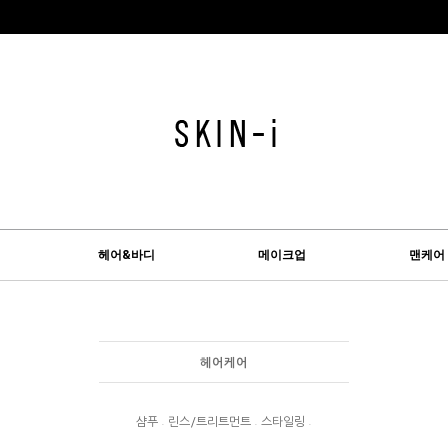
헤어&바디
메이크업
맨케어
헤어케어
.
.
.
샴푸
린스/트리트먼트
스타일링