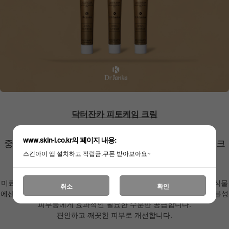
닥터잔카 피토케임 크림
www.skin-i.co.kr의 페이지 내용:
중성. 복합성. 지성 피부 등을 위한 식물성 산뜻 보습 크
스킨아이 앱 설치하고 적립금.쿠폰 받아보아요~
림
미료, 효소, 알로에, 카모밀라, 금잔화 등의 식물로부터 추출된 순수 식물
취소
확인
에센셜들이 유분은 번들거리면서 수분이 부족한 지성. 복합성 . 트러블성
피부등에게 효과적인 필요한 수분만 공급합니다.
편안하고 깨끗한 피부로 개선합니다.