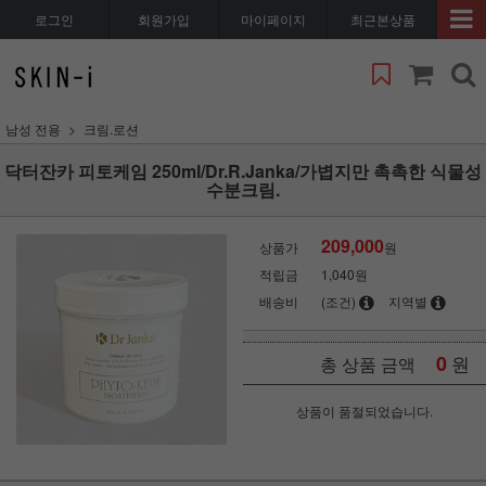
로그인
회원가입
마이페이지
최근본상품
남성 전용
크림.로션
닥터잔카 피토케임 250ml/Dr.R.Janka/가볍지만 촉촉한 식물성
수분크림.
209,000
상품가
원
적립금
1,040원
배송비
(조건)
지역별
0
원
총 상품 금액
상품이 품절되었습니다.